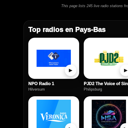
This page lists 245 live radio stations 
Top radios en Pays-Bas
▶
▶
NPO Radio 1
Hilversum
Philipsburg