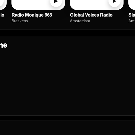
▶
▶
io
Radio Monique 963
Global Voices Radio
Sl
Breskens
Amsterdam
Ams
ne