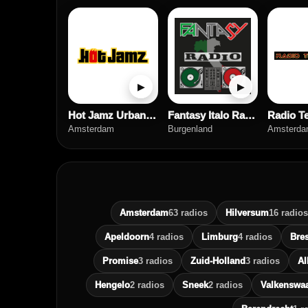
▶
▶
Hot Jamz Urban Radio
Fantasy Italo Radio
Radio T
Amsterdam
Burgenland
Amsterd
Amsterdam
63 radios
Hilversum
16 radios
Apeldoorn
4 radios
Limburg
4 radios
Bre
Promise
3 radios
Zuid-Holland
3 radios
Al
Hengelo
2 radios
Sneek
2 radios
Valkenswa