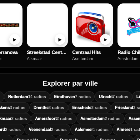
▶
▶
▶
erranova
Streekstad Centraal
Centraal Hits
am
Alkmaar
Asmterdam
Amsterdam
Explorer par ville
Rotterdam
14 radios
Eindhoven
7 radios
Utrecht
7 radios
L
skens
3 radios
Drenthe
3 radios
Enschede
3 radios
Friesland
3 r
kmaar
2 radios
Amersfoort
2 radios
Asmsterdam
2 radios
Asse
ard
2 radios
Veenendaal
2 radios
Aalsmeer
1 radios
Almere
1 rad