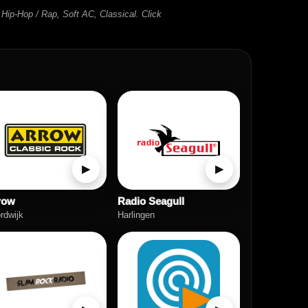
 Hip-Hop / Rap, Soft AC, Classical. Click
▶
▶
row
Radio Seagull
rdwijk
Harlingen