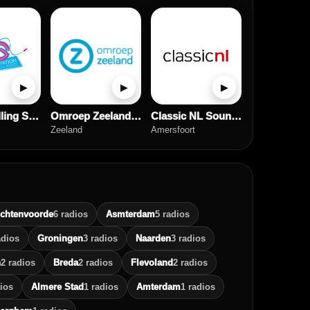
▶
▶
▶
Radio Chilling Station
Omroep Zeeland Radio
Classic NL Soundtracks
Zeeland
Amersfoort
ichtenvoorde
6 radios
Asmterdam
5 radios
adios
Groningen
3 radios
Naarden
3 radios
n
2 radios
Breda
2 radios
Flevoland
2 radios
ios
Almere Stad
1 radios
Amterdam
1 radios