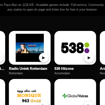
from Pays-Bas on 123LIVE. Available genres include: Full-service, Community,
any station to open its page and listen live for free in your browser.
▶
▶
PJD2 The Voice of Sint Maarten 1300 AM
Radio Uniek Rotterdam
538 Hitzone
Ar
Rotterdam
Amsterdam
Noo