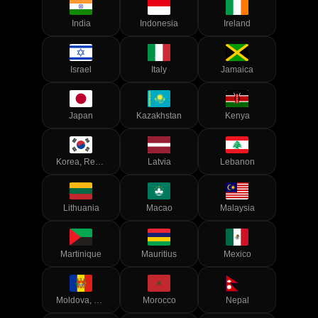
India
Indonesia
Ireland
Israel
Italy
Jamaica
Japan
Kazakhstan
Kenya
Korea, Republic of
Latvia
Lebanon
Lithuania
Macao
Malaysia
Martinique
Mauritius
Mexico
Moldova, Republic of
Morocco
Nepal