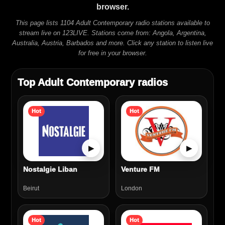
browser.
This page lists 1104 Adult Contemporary radio stations available to
stream live on 123LIVE. Stations come from: Angola, Argentina,
Australia, Austria, Barbados and more. Click any station to listen live
for free in your browser.
Top Adult Contemporary radios
Hot
Hot
▶
▶
Nostalgie Liban
Venture FM
Beirut
London
Hot
Hot