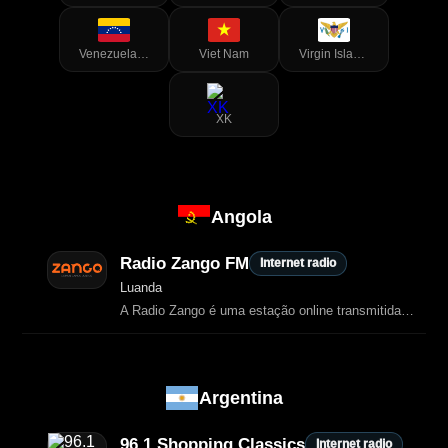
Venezuela (Bolivarian Republic of)
Viet Nam
Virgin Islands (U.S.)
XK
Angola
Radio Zango FM
Internet radio
Luanda
A Radio Zango é uma estação online transmitida através da plataforma Zeno.FM
Argentina
96.1 Shopping Classics
Internet radio