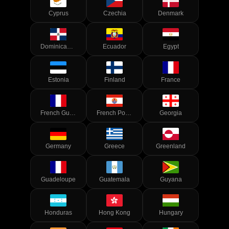
Cyprus
Czechia
Denmark
Dominican Republic
Ecuador
Egypt
Estonia
Finland
France
French Guiana
French Polynesia
Georgia
Germany
Greece
Greenland
Guadeloupe
Guatemala
Guyana
Honduras
Hong Kong
Hungary