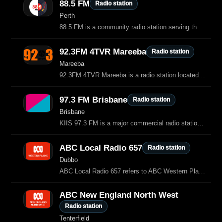
88.5 FM
Radio station
Perth
88.5 FM is a community radio station serving the northern suburbs of Perth.
92.3FM 4TVR Mareeba
Radio station
Mareeba
92.3FM 4TVR Mareeba is a radio station located in Mareeba, Australia.
97.3 FM Brisbane
Radio station
Brisbane
KIIS 97.3 FM is a major commercial radio station in Brisbane, broadcasting Hot
ABC Local Radio 657
Radio station
Dubbo
ABC Local Radio 657 refers to ABC Western Plains, the ABC’s local radio service broadcasting on 657 AM from Dubbo, New South Wales, Australia.
ABC New England North West
Radio station
Tenterfield