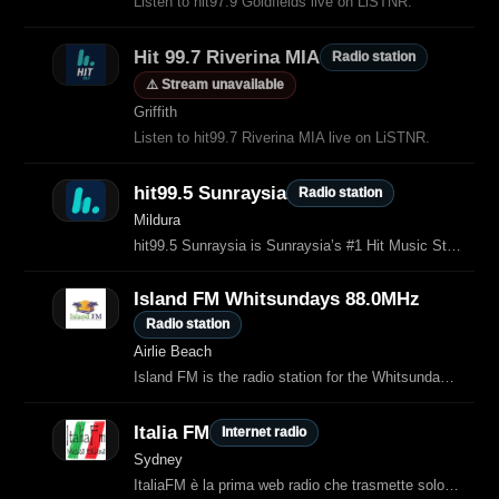
Listen to hit97.9 Goldfields live on LiSTNR.
Hit 99.7 Riverina MIA
Radio station
⚠️ Stream unavailable
Griffith
Listen to hit99.7 Riverina MIA live on LiSTNR.
hit99.5 Sunraysia
Radio station
Mildura
hit99.5 Sunraysia is Sunraysia’s #1 Hit Music Station, part of the Hit Network
Island FM Whitsundays 88.0MHz
Radio station
Airlie Beach
Island FM is the radio station for the Whitsundays, bringing local info, weather, tourism activities and a great mix of music.
Italia FM
Internet radio
Sydney
ItaliaFM è la prima web radio che trasmette solo musica italiana dal 2004.