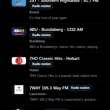
2ST - Southern Highlands - 91.7 FM
Radio station
Bowral
It’s that time of year again.
4BU - Bundaberg - 1332 AM
Radio station
Bundaberg
4BU is Bundaberg’s classic hits station, playing favourites from past decades for adult listeners.
7HO Classic Hits - Hobart
Radio station
Hobart
7HO Classic Hits is a popular radio station from Hobart, Tasmania, broadcasting on 101.7 FM and online.
7WAY 105.3 Way FM
Radio station
Launceston
7WAY 105.3 Way FM is Launceston’s positive Christian radio station, broadcasting uplifting music, inspirational messages and community-focused programs.