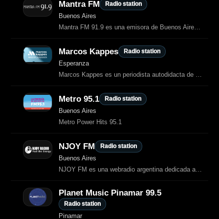
Mantra FM
Radio station
Buenos Aires
Mantra FM 91.9 es una emisora de Buenos Aires dedicada al bienestar, la espiritualidad y el desarrollo personal.
Marcos Kappes
Radio station
Esperanza
Marcos Kappes es un periodista autodidacta de Esperanza, Santa Fe, con más de veinte años de trabajo independiente.
Metro 95.1
Radio station
Buenos Aires
Metro Power Hits 95.1
NJOY FM
Radio station
Buenos Aires
NJOY FM es una webradio argentina dedicada a los hits actuales, pop, dance y
Planet Music Pinamar 99.5
Radio station
Pinamar