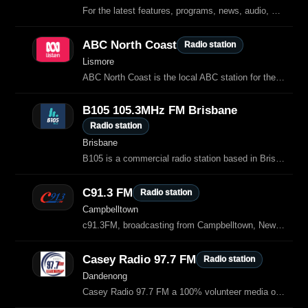
For the latest features, programs, news, audio, podcasts, sport, recipes, events, photos and videos, the latest weather for Armidale, Baradine, Barraba, Glen Innes, Gunnedah, Guyra, Inverell, Moree, Mungindi, Narrabri…
ABC North Coast
Radio station
Lismore
ABC North Coast is the local ABC station for the Northern Rivers region, providing comprehensive coverage of local, state and national news.
B105 105.3MHz FM Brisbane
Radio station
Brisbane
B105 is a commercial radio station based in Brisbane, Australia, broadcasting
C91.3 FM
Radio station
Campbelltown
c91.3FM, broadcasting from Campbelltown, New South Wales, serves the wider Macarthur region with a blend of adult contemporary music, local news, sports updates, community information, and traffic reports.
Casey Radio 97.7 FM
Radio station
Dandenong
Casey Radio 97.7 FM a 100% volunteer media organisation providing the best local news, sport and music - Casey - Dandenong - Frankston - Kinston - Bayside