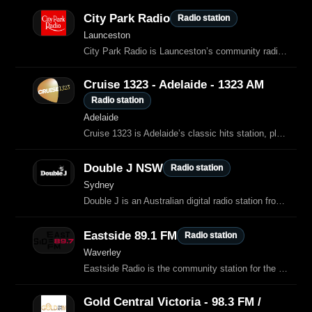
City Park Radio
Radio station
Launceston
City Park Radio is Launceston’s community radio station, broadcasting on 103.7 FM and 96.5 FM.
Cruise 1323 - Adelaide - 1323 AM
Radio station
Adelaide
Cruise 1323 is Adelaide’s classic hits station, playing soft rock and timeless
Double J NSW
Radio station
Sydney
Double J is an Australian digital radio station from ABC, offering a curated mix of classic favourites, new music discoveries, and in‑depth stories behind the songs.
Eastside 89.1 FM
Radio station
Waverley
Eastside Radio is the community station for the City of Sydney and Eastern
Gold Central Victoria - 98.3 FM /