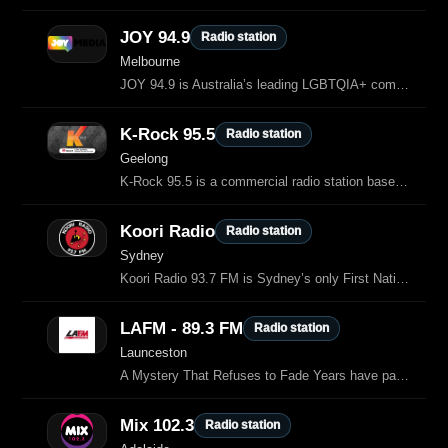
JOY 94.9
Radio station
Melbourne
JOY 94.9 is Australia’s leading LGBTQIA+ community radio station, broadcasting
K-Rock 95.5
Radio station
Geelong
K-Rock 95.5 is a commercial radio station based in Geelong, Australia.
Koori Radio
Radio station
Sydney
Koori Radio 93.7 FM is Sydney’s only First Nations radio station, broadcasting 24/7 from Redfern.
LAFM - 89.3 FM
Radio station
Launceston
A Mystery That Refuses to Fade Years have passed since Malaysia Airlines Flight MH370 disappeared, yet the world has never...
Mix 102.3
Radio station