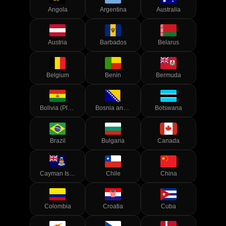
Angola
Argentina
Australia
Austria
Barbados
Belarus
Belgium
Benin
Bermuda
Bolivia (Plurinational State of)
Bosnia and Herzegovina
Botswana
Brazil
Bulgaria
Canada
Cayman Islands
Chile
China
Colombia
Croatia
Cuba