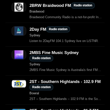
2BRW Braidwood FM
Radio station
Braidwood
Braidwood Community Radio is a not-for-profit Incorporated Association.
2Day FM
Radio station
Sydney
Listen to 2DayFM 104.1 Sydney live on LiSTNR.
2MBS Fine Music Sydney
Radio station
Sydney
2MBS Fine Music Sydney is Australia's first FM Stereo Broadcaster.
2ST - Southern Highlands - 102.9 FM
Radio station
Bowral
2ST – Southern Highlands – 102.9 FM is the Southern Highlands relay of 2ST, a classic‑hits commercial radio station serving the Shoalhaven and Highlands regions of New South Wales, Australia 2ST is a long‑running…