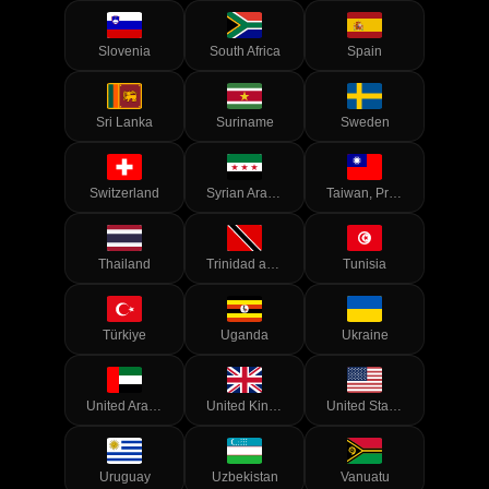
Slovenia
South Africa
Spain
Sri Lanka
Suriname
Sweden
Switzerland
Syrian Arab Republic
Taiwan, Province of China
Thailand
Trinidad and Tobago
Tunisia
Türkiye
Uganda
Ukraine
United Arab Emirates
United Kingdom of Great Britain and Northern Ireland
United States of America
Uruguay
Uzbekistan
Vanuatu