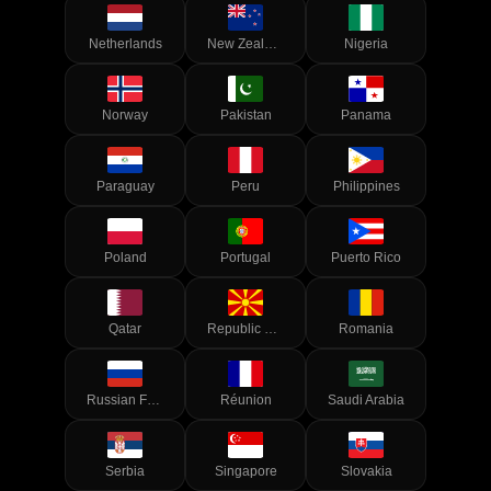
Netherlands
New Zealand
Nigeria
Norway
Pakistan
Panama
Paraguay
Peru
Philippines
Poland
Portugal
Puerto Rico
Qatar
Republic of North Macedonia
Romania
Russian Federation
Réunion
Saudi Arabia
Serbia
Singapore
Slovakia