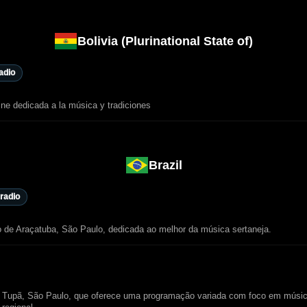
Bolivia (Plurinational State of)
radio
ine dedicada a la música y tradiciones
Brazil
 radio
 de Araçatuba, São Paulo, dedicada ao melhor da música sertaneja.
 Tupã, São Paulo, que oferece uma programação variada com foco em músi