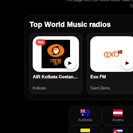
S
Top World Music radios
Hot
▶
▶
AIR Kolkata Geetanjali
Exo FM
Kolkata
Saint-Denis
Australia
Austria