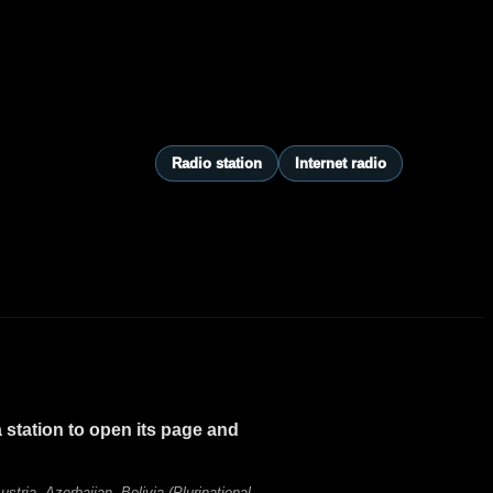
Radio station
Internet radio
 station to open its page and
tria, Azerbaijan, Bolivia (Plurinational