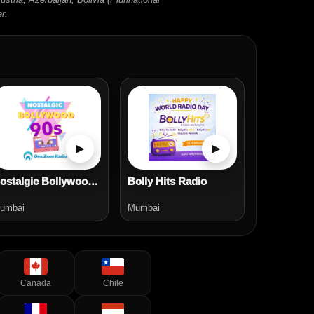
r.
▶
▶
Nostalgic Bollywood 90s Radio
Bolly Hits Radio
umbai
Mumbai
Canada
Chile