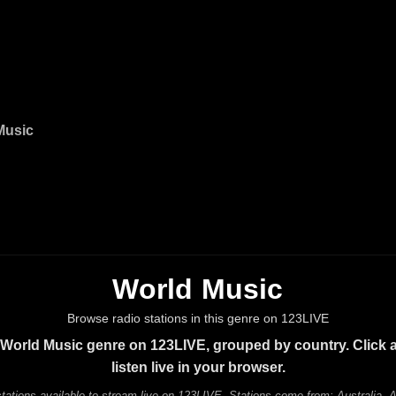
Music
World Music
Browse radio stations in this genre on 123LIVE
 World Music genre on 123LIVE, grouped by country. Click a
listen live in your browser.
tations available to stream live on 123LIVE. Stations come from: Australia, Aus