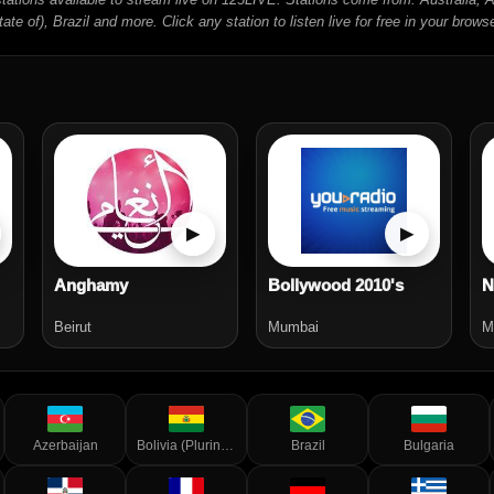
tate of), Brazil and more. Click any station to listen live for free in your browse
▶
▶
Anghamy
Bollywood 2010's
Beirut
Mumbai
M
Azerbaijan
Bolivia (Plurinational State of)
Brazil
Bulgaria