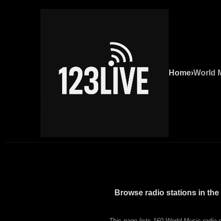
Home
›
World 
Browse radio stations in the
This page lists 160 World Music radio s