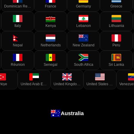
Dominican Republic
France
Germany
Greece
Italy
Kenya
Lebanon
Lithuania
Nepal
Netherlands
New Zealand
Peru
Réunion
Senegal
South Africa
Sri Lanka
rkiye
United Arab Emirates
United Kingdom of Great Britain and Northern Ireland
United States of America
Australia