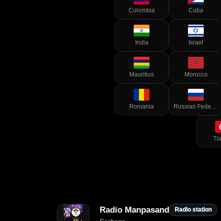
Colombia
Cuba
India
Israel
Mauritius
Morocco
Romania
Russian Federation
Tü
Radio Manpasand
Radio station