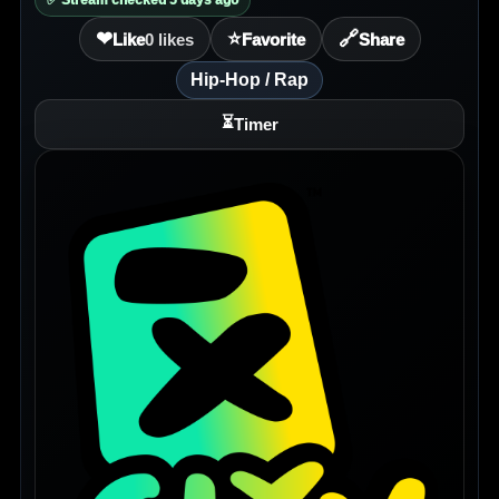
✅ Stream checked 5 days ago
❤
⭐
🔗
Like
0
likes
Favorite
Share
Hip-Hop / Rap
⏳
Timer