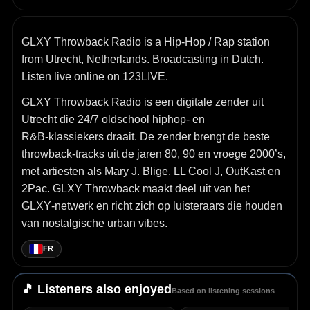
GLXY Throwback Radio is a Hip-Hop / Rap station
from Utrecht, Netherlands. Broadcasting in Dutch.
Listen live online on 123LIVE.
GLXY Throwback Radio is een digitale zender uit
Utrecht die 24/7 oldschool hiphop‑ en
R&B‑klassiekers draait. De zender brengt de beste
throwback‑tracks uit de jaren 80, 90 en vroege 2000’s,
met artiesten als Mary J. Blige, LL Cool J, OutKast en
2Pac. GLXY Throwback maakt deel uit van het
GLXY‑netwerk en richt zich op luisteraars die houden
van nostalgische urban vibes.
FR
🎵 Listeners also enjoyed
Based on listening sessions