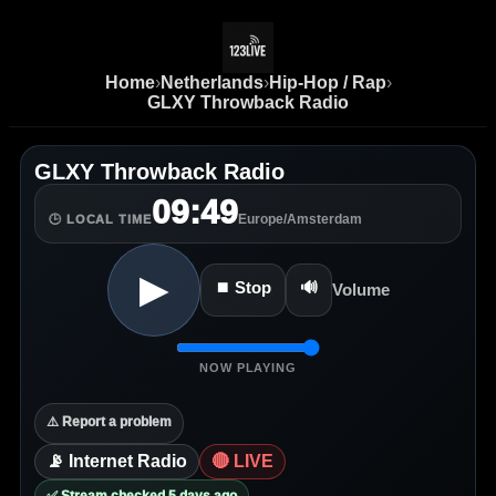
Home
›
Netherlands
›
Hip-Hop / Rap
›
GLXY Throwback Radio
GLXY Throwback Radio
09:49
Europe/Amsterdam
🕒 LOCAL TIME
▶
⏹ Stop
🔊
Volume
NOW PLAYING
⚠️ Report a problem
📡 Internet Radio
🔴 LIVE