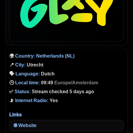
🌍
Country:
Netherlands (NL)
📍
City:
Utrecht
🗣️
Language:
Dutch
🕒
Local time:
09:49
Europe/Amsterdam
✅
Status:
Stream checked 5 days ago
📡
Internet Radio:
Yes
Links
🌐
Website