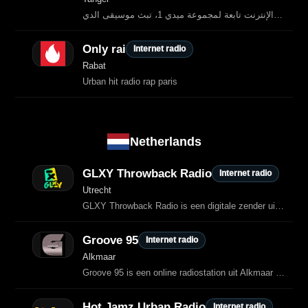
ميدي 1 دي جي هي إذاعة مغربية على الإنترنت تابعة لمجموعة ميدي 1، تبث موسيقى الدي
Only rai
Internet radio
Rabat
Urban hit radio rap paris
Netherlands
GLXY Throwback Radio
Internet radio
Utrecht
GLXY Throwback Radio is een digitale zender uit Utrecht die 24/7 oldschool hiphop‑ en R&B‑klassiekers draait.
Groove 95
Internet radio
Alkmaar
Groove 95 is een online radiostation uit Alkmaar dat de beste Funk, Disco, R&B, Hip-Hop en Dance classics uit de jaren 80 en 90 draait, aangevuld met soulful tracks uit de zeroes.
Hot Jamz Urban Radio
Internet radio