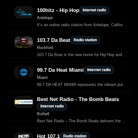
100hitz - Hip Hop
Internet radio
Antelope
It’s an online radio station from Antelope, California, dedicated entirely to pure hip hop
103.7 Da Beat
Radio station
Rockford
103.7 Da Beat is the new home for Hip Hop and R&B in the 815 and 608 area, streaming 24/7 with mainstream hits, indie artists, interviews, and urban culture content.
99.7 Da Heat Miami
Internet radio
Miami
99.7 DA HEAT MIAMI represents the vibrant pulse of Miami’s music, culture
Best Net Radio - The Bomb Beats
Internet radio
Bothell
Best Net Radio – The Bomb Beats delivers the most bombastic hip‑hop mix, featuring classic rap anthems and today’s hottest beats, streaming 24/7 from the Best Net Radio network
Hot 107.1
Radio station