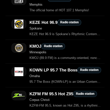
Memphis
The official home of HOT 107.1 Memphis!
KEZE Hot 96.9
Radio station
Spokane
KEZE Hot 96.9 is Spokane’s Rhythmic Contemporary station, playing the hottest
KMOJ
Radio station
Minneapolis
KMOJ (89.9 FM) is a community-oriented, noncommercial radio station based in Minneapolis, Minnesota.
KOWN LP 95.7 The Boss
Radio station
Omaha
95.7 The Boss (KOWN‑LP) is an Urban Contemporary / Hip‑Hop & R&B radio station based in Omaha, Nebraska.
KZFM FM 95.5 Hot Z95
Radio station
Corpus Christi
KZFM‑FM 95.5, known as Hot Z95, is a rhythmic Top 40 radio station broadcasting