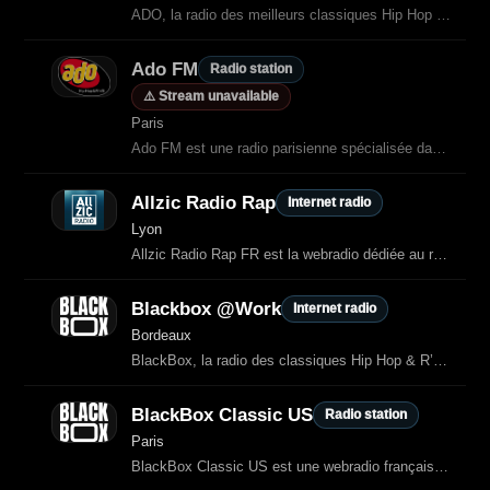
ADO, la radio des meilleurs classiques Hip Hop & R’n’B des années 90/2000 et
Ado FM
Radio station
⚠️ Stream unavailable
Paris
Ado FM est une radio parisienne spécialisée dans le hip‑hop et le R’n’B
Allzic Radio Rap
Internet radio
Lyon
Allzic Radio Rap FR est la webradio dédiée au rap français du réseau Allzic.
Blackbox @Work
Internet radio
Bordeaux
BlackBox, la radio des classiques Hip Hop & R’n’B des années 90/2000 et des plus gros hits actuels.
BlackBox Classic US
Radio station
Paris
BlackBox Classic US est une webradio française diffusant les plus grands