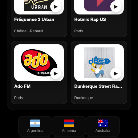
▶
▶
Fréquence 3 Urban
Hotmix Rap US
Château-Renault
Paris
▶
▶
Ado FM
Dunkerque Street Radio
Paris
Dunkerque
Argentina
Armenia
Australia