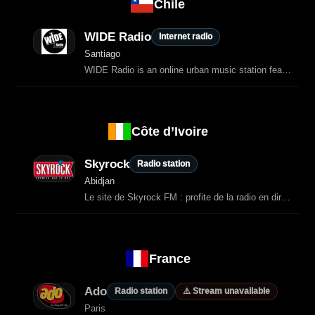
Chile
WIDE Radio
Internet radio
Santiago
WIDE Radio is an online urban music station featuring hip-hop, rap, and underground sounds.
Côte d’Ivoire
Skyrock
Radio station
Abidjan
Le site de Skyrock FM : profite de la radio en direct et de contenus exclusifs, retrouve tes hits préférés, émissions, et actus
France
Ado
Radio station
⚠️ Stream unavailable
Paris