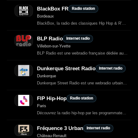
BlackBox FR
Radio station
Bordeaux
BlackBox, la radio des classiques Hip Hop & R’n’B des années 90/2000 et des
BLP Radio
Internet radio
Villebon-sur-Yvette
BLP Radio est une webradio française dédiée aux hits, à la pop, à la dance et
Dunkerque Street Radio
Internet radio
Dunkerque
Dunkerque Street Radio est une webradio urbaine française dédiée au rap, au hip‑hop et à la street culture.
FIP Hip-Hop
Radio station
Paris
Découvrez la radio hip-hop par les programmateurs de FIP, gratuitement et sans
Fréquence 3 Urban
Internet radio
Château-Renault