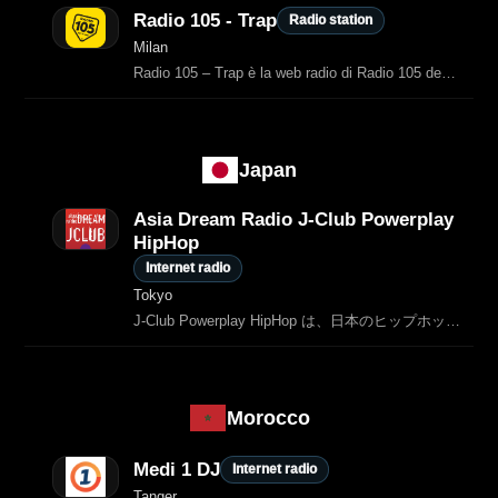
Radio 105 - Trap
Radio station
Milan
Radio 105 – Trap è la web radio di Radio 105 dedicata al meglio della trap italiana e internazionale, ascoltabile gratuitamente in streaming.
Japan
Asia Dream Radio J-Club Powerplay
HipHop
Internet radio
Tokyo
J-Club Powerplay HipHop は、日本のヒップホップとクラブサウンドを中心に24時間放送している Asia Dream Radio
Morocco
Medi 1 DJ
Internet radio
Tanger