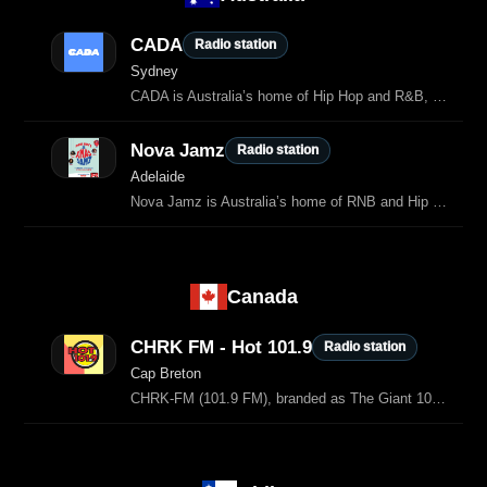
CADA
Radio station
Sydney
CADA is Australia’s home of Hip Hop and R&B, broadcasting on 96.1 FM in Western Sydney and nationwide on DAB+.
Nova Jamz
Radio station
Adelaide
Nova Jamz is Australia’s home of RNB and Hip Hop, delivering the biggest beats, the best throwbacks and the hottest new tracks.
Canada
CHRK FM - Hot 101.9
Radio station
Cap Breton
CHRK‑FM (101.9 FM), branded as The Giant 101.9 or Hot 101.9, is a radio station based in Sydney, Nova Scotia, Canada.