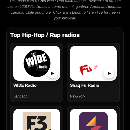
This page lists 91 Hip-Hop / Rap radio stations available to stream
live on 123LIVE. Stations come from: Argentina, Armenia, Australia,
Canada, Chile and more. Click any station to listen live for free in
your browser.
Top Hip-Hop / Rap radios
▶
▶
WIDE Radio
Shaq Fu Radio
Santiago
New-York