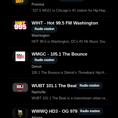
Promise
“107.5 WGCI is Chicago’s #1 station for Hip-Hop and R&B, featuring the hottest music, exclusive interviews, community events, and iconic on‑air personalities representing the culture of the Chi.
WIHT - Hot 99.5 FM Washington
Radio station
Washington
HOT 99.5 is Washington, DC's #1 Hit Music Station and home of Your Morning Show featuring Intern John, Sos, and Rose, Ryan Seacrest middays, Elizabethany in afternoons, and Nick Gomez at nights.
WMGC - 105.1 The Bounce
Radio station
Detroit
105.1 The Bounce is Detroit’s Throwback Hip‑Hop and R&B station, playing classic hits from the 90s and 2000s and connecting generations with the biggest party music in the city
WUBT 101.1 The Beat
Radio station
Nashville
WUBT 101.1 The Beat is a mainstream urban radio station serving the Nashville, Tennessee market, known for hip‑hop and R&B.
WWWQ HD3 - OG 979
Radio station
Atlanta