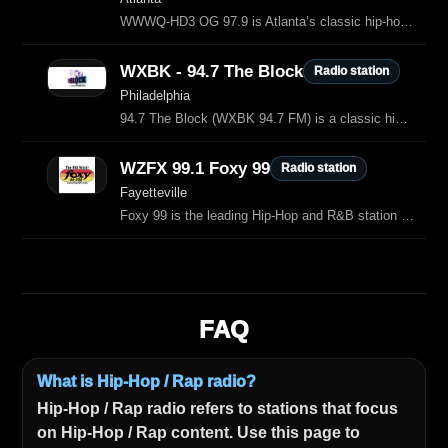
WWWQ-HD3 OG 97.9 is Atlanta’s classic hip-hop station, playing the biggest throwbacks from the 90s and 2000s.
WXBK - 94.7 The Block
Radio station
Philadelphia
94.7 The Block (WXBK 94.7 FM) is a classic hip‑hop and throwbacks station serving the New York City area.
WZFX 99.1 Foxy 99
Radio station
Fayetteville
Foxy 99 is the leading Hip‑Hop and R&B station serving the Fayetteville area, delivering today’s hottest urban hits, top DJs, and engaging entertainment.
FAQ
What is Hip-Hop / Rap radio?
Hip-Hop / Rap radio refers to stations that focus
on Hip-Hop / Rap content. Use this page to