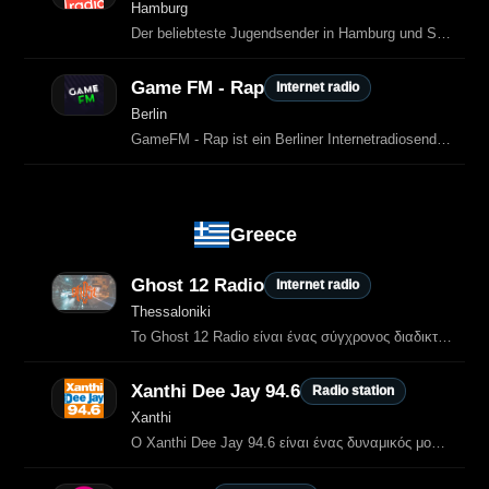
Hamburg
Der beliebteste Jugendsender in Hamburg und Schleswig-Holstein.
Game FM - Rap
Internet radio
Berlin
GameFM - Rap ist ein Berliner Internetradiosender auf der Laut.fm-Plattform
Greece
Ghost 12 Radio
Internet radio
Thessaloniki
Το Ghost 12 Radio είναι ένας σύγχρονος διαδικτυακός ραδιοφωνικός σταθμός με έδρα τη Θεσσαλονίκη, αφιερωμένος αποκλειστικά…
Xanthi Dee Jay 94.6
Radio station
Xanthi
Ο Xanthi Dee Jay 94.6 είναι ένας δυναμικός μουσικός σταθμός από την Ξάνθη, με ηλεκτρονική μουσική, hip‑hop, pop, RnB και techno…