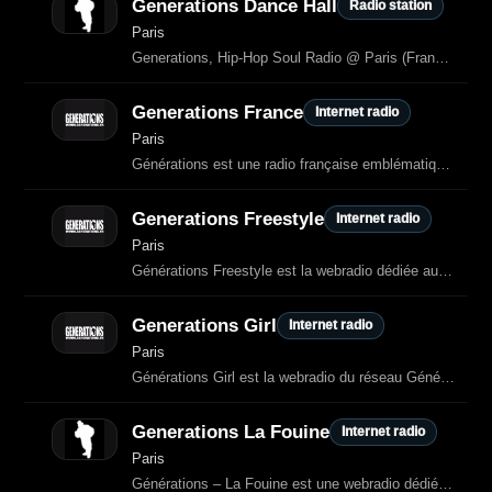
Generations Dance Hall
Radio station
Paris
Generations, Hip-Hop Soul Radio @ Paris (France) - (88.2 FM à Paris et en Ile de France - 101.3 FM à Creil & Meaux)
Generations France
Internet radio
Paris
Générations est une radio française emblématique du hip‑hop et de la soul
Generations Freestyle
Internet radio
Paris
Générations Freestyle est la webradio dédiée aux freestyles mythiques
Generations Girl
Internet radio
Paris
Générations Girl est la webradio du réseau Générations dédiée aux artistes
Generations La Fouine
Internet radio
Paris
Générations – La Fouine est une webradio dédiée à l’univers du rappeur La