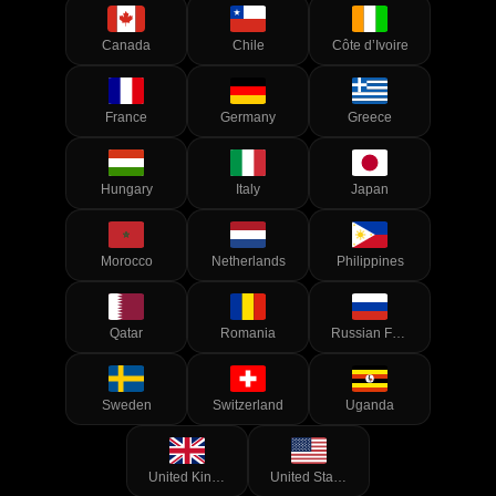
Canada
Chile
Côte d’Ivoire
France
Germany
Greece
Hungary
Italy
Japan
Morocco
Netherlands
Philippines
Qatar
Romania
Russian Federation
Sweden
Switzerland
Uganda
United Kingdom of Great Britain and Northern Ireland
United States of America