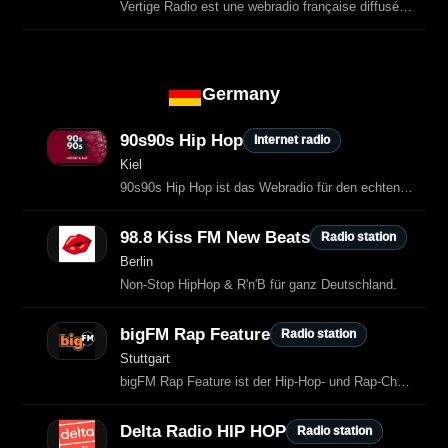
Vertige Radio est une webradio française diffusée depuis Meaux, proposant un
Germany
90s90s Hip Hop
Internet radio
Kiel
90s90s Hip Hop ist das Webradio für den echten Old‑School‑Sound der 90er.
98.8 Kiss FM New Beats
Radio station
Berlin
Non-Stop HipHop & R'n'B für ganz Deutschland.
bigFM Rap Feature
Radio station
Stuttgart
bigFM Rap Feature ist der Hip‑Hop‑ und Rap‑Channel von bigFM, mit den neuesten Deutschrap‑ und US‑Rap‑Tracks.
Delta Radio HIP HOP
Radio station