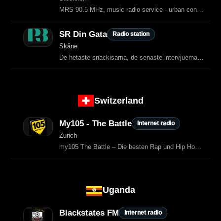
MRS 90.5 MHz, music radio service - urban contemporary radio with soul, R&B, hip-hop, soulful house and reggae
SR Din Gata
Radio station
Skåne
De hetaste snackisarna, de senaste intervjuerna och den bästa musiken från hiphopvärlden.
Switzerland
My105 - The Battle
Internet radio
Zurich
my105 The Battle – Die besten Rap und Hip Hop Tracks, explicit content.
Uganda
Blackstates FM
Internet radio