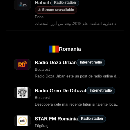
Habaib
Radio station
⚠️ Stream unavailable
Doha
حبايب إف إم 93.7 هي محطة إذاعية قطرية انطلقت عام 2018، وتعد من أبرز المحطات
Romania
Radio Doza Urban
Internet radio
Bucarest
Radio Doza Urban este un post de radio online din România care difuzează muzică
Radio Greu De Difuzat
Internet radio
Bucarest
Descopera cele mai recente hituri si talente locale si invaluieste-te in cultura muzicala urbana alaturi de noi.
STAR FM România
Radio station
Făgăraș