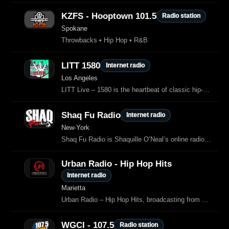
KZFS - Hooptown 101.5
Radio station
Spokane
Throwbacks • Hip Hop • R&B
LITT 1580
Internet radio
Los Angeles
LITT Live – 1580 is the heartbeat of classic hip-hop.
Shaq Fu Radio
Internet radio
New-York
Shaq Fu Radio is Shaquille O’Neal’s online radio station, streaming hot Hip‑Hop, R&B and live DJ mixes from DJ Diesel and guest artists.
Urban Radio - Hip Hop Hits
Internet radio
Marietta
Urban Radio – Hip Hop Hits, broadcasting from Marietta, Georgia, is an online station delivering the latest and greatest hip hop tracks, along with artist interviews and updates from the urban music scene.
WGCI - 107.5
Radio station