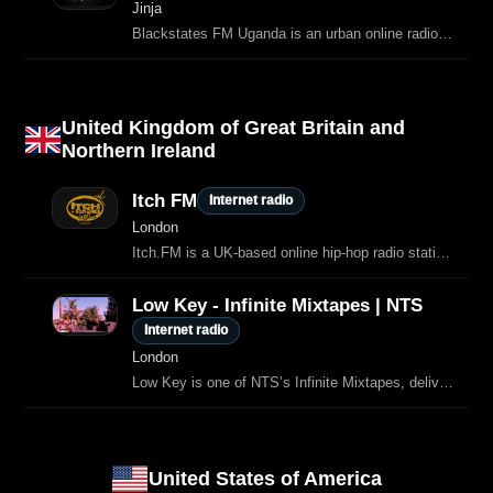
Jinja
Blackstates FM Uganda is an urban online radio station from Kampala, streaming
United Kingdom of Great Britain and
Northern Ireland
Itch FM
Internet radio
London
Itch.FM is a UK‑based online hip‑hop radio station broadcasting 24/7, known for underground, classic, and contemporary hip‑hop programming
Low Key - Infinite Mixtapes | NTS
Internet radio
London
Low Key is one of NTS’s Infinite Mixtapes, delivering a continuous blend of lo‑fi hip‑hop, smooth R’n’B, downtempo beats and Golden Age hip‑hop.
United States of America