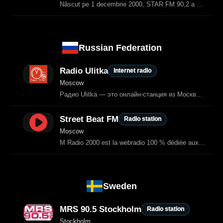
Născut pe 1 decembrie 2000, STAR FM 90,2 a crescut odată cu ascultătorii săi și
Russian Federation
Radio Ulitka
Internet radio
Moscow
Радио Ulitka — это онлайн‑станция из Москвы, предлагающая разнообразную музыку
Street Beat FM
Radio station
Moscow
M Radio 2000 est la webradio 100 % dédiée aux hits français des années 2000.
Sweden
MRS 90.5 Stockholm
Radio station
Stockholm