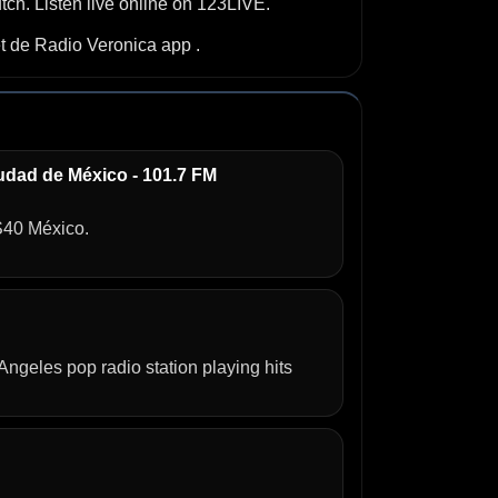
ch. Listen live online on 123LIVE.
et de Radio Veronica app .
dad de México - 101.7 FM
S40 México.
ngeles pop radio station playing hits