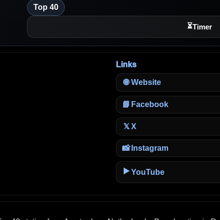
Top 40
⏳
Timer
Links
🌐
Website
📘
Facebook
X
𝕏
📸
Instagram
▶️
YouTube