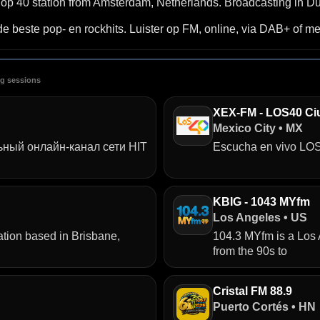
Top 40 station from Amsterdam, Netherlands. Broadcasting in Dut
 de beste pop- en rockhits. Luister op FM, online, via DAB+ of m
ng sessions
XEX-FM - LOS40 Ciu
Mexico City • MX
ьный онлайн‑канал сети HIT
Escucha en vivo LO
KBIG - 1043 MYfm
Los Angeles • US
ation based in Brisbane,
104.3 MYfm is a Los A
from the 90s to
Cristal FM 88.9
Puerto Cortés • HN