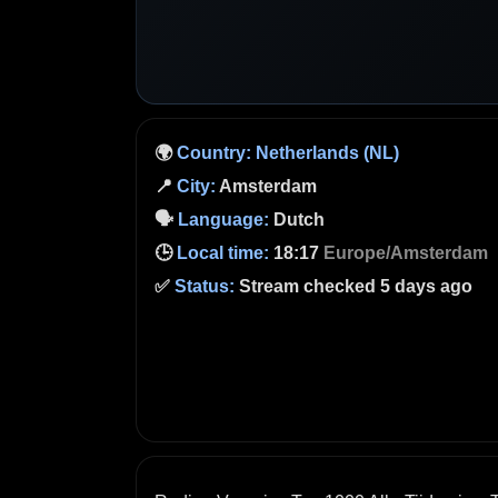
🌍
Country:
Netherlands (NL)
📍
City:
Amsterdam
🗣️
Language:
Dutch
🕒
Local time:
18:17
Europe/Amsterdam
✅
Status:
Stream checked 5 days ago