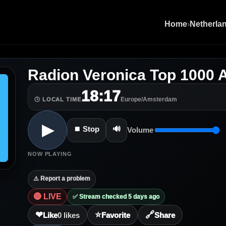
Home
›
Netherla
Radion Veronica Top 1000 A
18:17
Europe/Amsterdam
🕒 LOCAL TIME
▶
⏹ Stop
🔊
Volume
NOW PLAYING
⚠️ Report a problem
🔴 LIVE
✅ Stream checked 5 days ago
❤
⭐
🔗
Like
0
likes
Favorite
Share