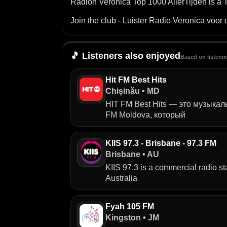
Radion Veronica Top 1000 AllerTijden is a 
Join the club - Luister Radio Veronica voor
🎵 Listeners also enjoyed
Based on listeni
Hit FM Best Hits
Chișinău • MD
HIT FM Best Hits — это музыкал
FM Moldova, который
KIIS 97.3 - Brisbane - 97.3 FM
Brisbane • AU
KIIS 97.3 is a commercial radio st
Australia
Fyah 105 FM
Kingston • JM