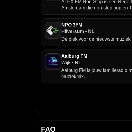
ALEX FM Non‑Stop is een Nederla
Amsterdam die non‑stop pop en To
NPO 3FM
Hilversum • NL
Dé plek voor de nieuwste muziek e
Aalburg FM
Wijk • NL
Aalburg FM is jouw familieradio me
muziekmix.
FAQ