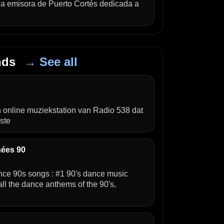
na emisora de Puerto Cortés dedicada a
ands
→ See all
n online muziekstation van Radio 538 dat
ste
ées 90
ance 90s songs : #1 90's dance music
o all the dance anthems of the 90's,