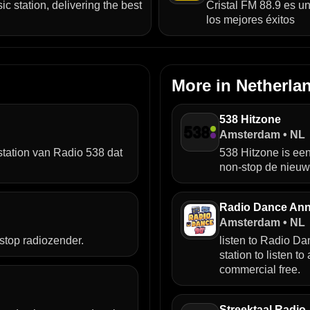
c station, delivering the best
Cristal FM 88.9 es u
los mejores éxitos
More in Netherl
538 Hitzone
Amsterdam • NL
station van Radio 538 dat
538 Hitzone is ee
non-stop de nieuw
Radio Dance Ann
Amsterdam • NL
stop radiozender.
listen to Radio D
station to listen t
commercial free.
Streektaal Radio