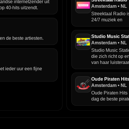
ndse internetzender uit
Amsterdam • NL
p 40‑hits uitzendt.
Streektaal Radio i
24/7 muziek en
Studio Music Sta
n de beste artiesten.
Amsterdam • NL
Studio Music Stat
die zich richt op 
van haar luisteraar
t ieder uur een fijne
Oude Piraten Hit
Amsterdam • NL
Oude Piraten Hits 
dag de beste pirat